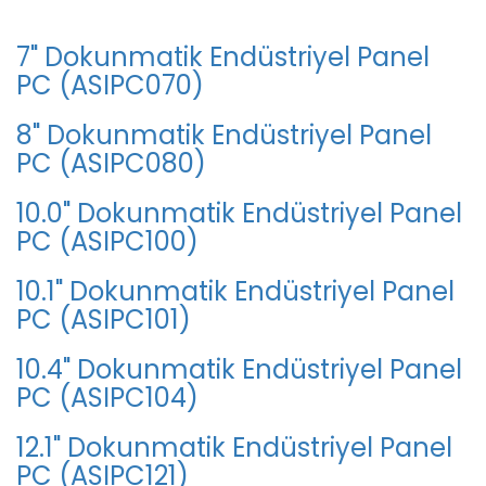
7" Dokunmatik Endüstriyel Panel
PC (ASIPC070)
8" Dokunmatik Endüstriyel Panel
PC (ASIPC080)
10.0" Dokunmatik Endüstriyel Panel
PC (ASIPC100)
10.1" Dokunmatik Endüstriyel Panel
PC (ASIPC101)
10.4" Dokunmatik Endüstriyel Panel
PC (ASIPC104)
12.1" Dokunmatik Endüstriyel Panel
PC (ASIPC121)